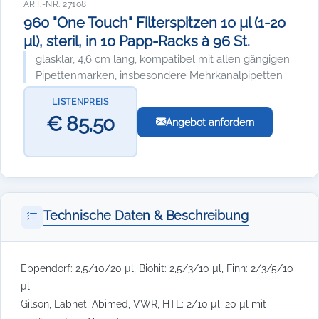
ART.-NR. 27108
960 "One Touch" Filterspitzen 10 µl (1-20
µl), steril, in 10 Papp-Racks à 96 St.
glasklar, 4,6 cm lang, kompatibel mit allen gängigen
Pipettenmarken, insbesondere Mehrkanalpipetten
LISTENPREIS
€ 85,50
Angebot anfordern
Technische Daten & Beschreibung
Eppendorf: 2,5/10/20 µl, Biohit: 2,5/3/10 µl, Finn: 2/3/5/10
µl
Gilson, Labnet, Abimed, VWR, HTL: 2/10 µl, 20 µl mit