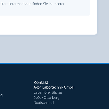
tere Informationen finden Sie in unserer
Kontakt
Axon Labortechnik GmbH
Lauerhöfer Str. 9a
ng
67697 Otterberg
Deutschland