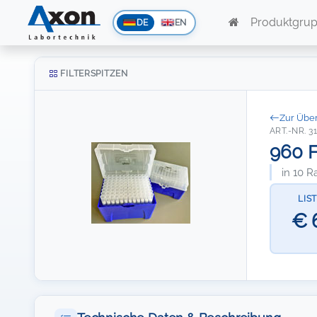
Produktgru
DE
EN
FILTERSPITZEN
Zur Über
ART.-NR. 3
960 F
in 10 R
LIS
€ 