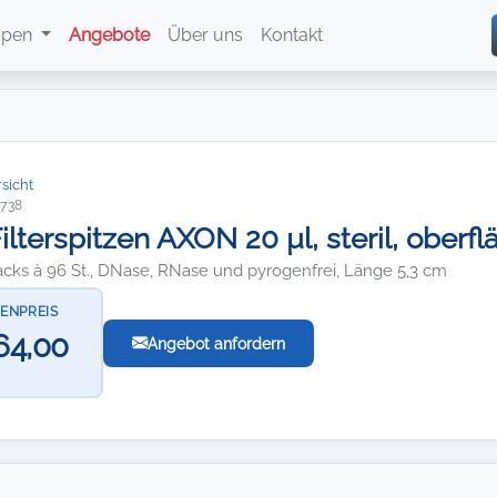
ppen
Angebote
Über uns
Kontakt
sicht
1738
ilterspitzen AXON 20 µl, steril, oberf
acks à 96 St., DNase, RNase und pyrogenfrei, Länge 5,3 cm
TENPREIS
64,00
Angebot anfordern