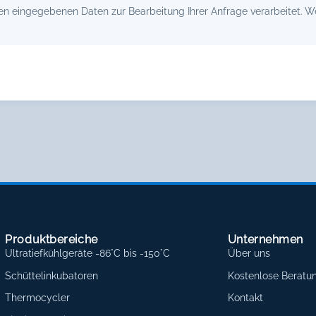
 eingegebenen Daten zur Bearbeitung Ihrer Anfrage verarbeitet. Wei
Produktbereiche
Unternehmen
Ultratiefkühlgeräte -86°C bis -150°C
Über uns
Schüttelinkubatoren
Kostenlose Beratu
Thermocycler
Kontakt