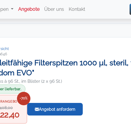
ppen
Angebote
Über uns
Kontakt
sicht
9646
leitfähige Filterspitzen 1000 µl, steril,
edom EVO"
 à 96 St., im Blister (2 x 96 St.)
r lieferbar.
-70%
ERANGEBOT
408,00
Angebot anfordern
22,40