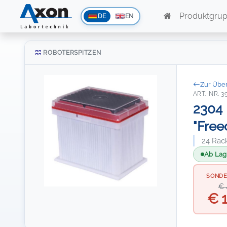
Produktgru
DE
EN
ROBOTERSPITZEN
Zur Über
ART.-NR. 3
2304 
"Fre
24 Racks
Ab Lage
SOND
€ 
€ 1