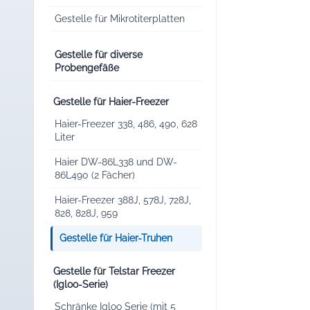
Gestelle für Mikrotiterplatten
Gestelle für diverse
Probengefäße
Gestelle für Haier-Freezer
Haier-Freezer 338, 486, 490, 628
Liter
Haier DW-86L338 und DW-
86L490 (2 Fächer)
Haier-Freezer 388J, 578J, 728J,
828, 828J, 959
Gestelle für Haier-Truhen
Gestelle für Telstar Freezer
(Igloo-Serie)
Schränke Igloo Serie (mit 5