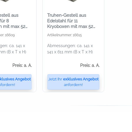
stell aus
Truhen-Gestell aus
für 8
Edelstahl für 11
n mit max 52
Kryoboxen mit max 52
mm Höhe
er: 16609
Artikelnummer: 16615
en: ca. 141 x
Abmessungen: ca. 141 x
mm (B x T x H)
141 x 611 mm (B x T x H)
Preis: a. A.
Preis: a. A.
klusives Angebot
Jetzt Ihr
exklusives Angebot
fordern!
anfordern!