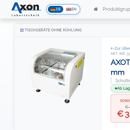
Produktgru
DE
EN
TISCHGERÄTE OHNE KÜHLUNG
Zur Über
ART.-NR. 3
AXOTR
mm
Schütt
Ab Lage
SOND
€ 
€ 3