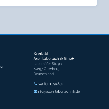
Kontakt
Axon Labortechnik GmbH
Lauerhöfer Str. 9a
ng
67697 Otterberg
Deutschland
+49 6301 794830
info@axon-labortechnik.de