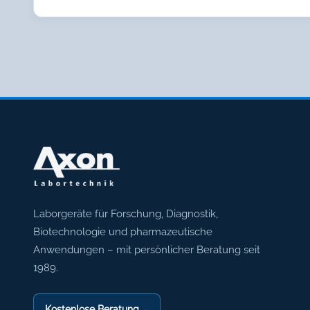
Axon Labortechnik
Laborgeräte für Forschung, Diagnostik,
Biotechnologie und pharmazeutische
Anwendungen – mit persönlicher Beratung seit
1989.
Kostenlose Beratung
→