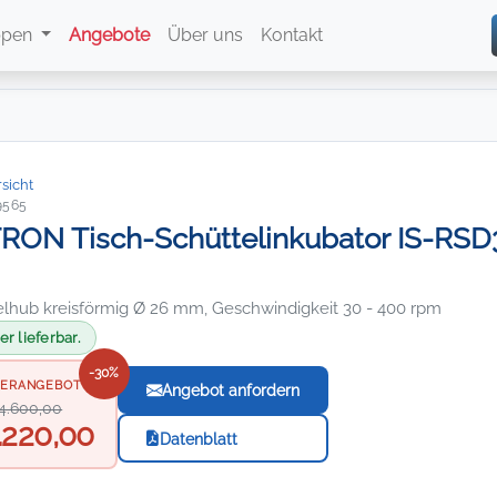
ppen
Angebote
Über uns
Kontakt
sicht
9565
ON Tisch-Schüttelinkubator IS-RSD3,
elhub kreisförmig Ø 26 mm, Geschwindigkeit 30 - 400 rpm
r lieferbar.
-30%
ERANGEBOT
Angebot anfordern
4.600,00
.220,00
Datenblatt