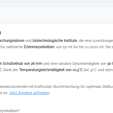
g
rschungslabore
und
biotechnologische Institute
, die eine zuverlässig
 für zahlreiche
Erlenmeyerkolben
, von 50 ml bis hin zu 2000 ml. Di
en Schüttelhub von 26 mm
und eine variable Geschwindigkeit von
30 
C
. Dank der
Temperaturgleichmäßigkeit von ±0,5°C
bei 37°C und dem 
peraturkontrolle mit kraftvoller Durchmischung für optimale Zellk
ot an.
Jetzt Angebot anfordern
.
meyerkolben?