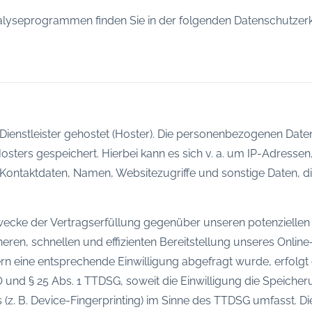
Analyseprogrammen finden Sie in der folgenden Datenschutzer
Dienstleister gehostet (Hoster). Die personenbezogenen Daten,
sters gespeichert. Hierbei kann es sich v. a. um IP-Adresse
ontaktdaten, Namen, Websitezugriffe und sonstige Daten, di
wecke der Vertragserfüllung gegenüber unseren potenziellen
cheren, schnellen und effizienten Bereitstellung unseres Onli
ofern eine entsprechende Einwilligung abgefragt wurde, erfolgt
VO und § 25 Abs. 1 TTDSG, soweit die Einwilligung die Speiche
z. B. Device-Fingerprinting) im Sinne des TTDSG umfasst. Die E