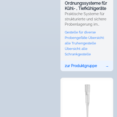
Ordnungssysteme für
Kühl- , Tiefkühlgeräte
Praktische Systeme für
strukturierte und sichere
Probenlagerung im
Labor.
Gestelle für diverse
Probengefäße
Übersicht:
alle Truhengestelle
Übersicht: alle
Schrankgestelle
zur Produktgruppe
→