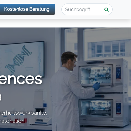
Kostenlose Beratung
iences
g
icherheitswerkbänke,
terialien.