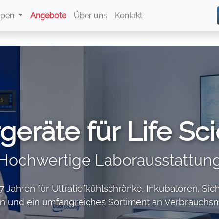
ppen
Angebote
Über uns
Kontakt
geräte für Life Sc
Hochwertige Laborausstattun
 37 Jahren für Ultratiefkühlschränke, Inkubatoren, S
n und ein umfangreiches Sortiment an Verbrauchsma