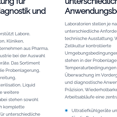
ung für
unterschiedlic
iagnostik und
Anwendungsbe
Laboratorien stellen je n
unterschiedliche Anforde
rstützt Labore,
technische Ausstattung. 
n, Kliniken,
Zellkultur kontrollierte
nternehmen aus Pharma,
Umgebungsbedingungen e
ustrie bei der Auswahl
stehen in der Probenlage
eräte. Das Sortiment
Temperaturbedingungen u
die Probenlagerung,
Überwachung im Vordergr
reitung,
und diagnostische Anwe
rilisation, Liquid
Präzision, Wiederholbarke
e weitere
Arbeitsabläufe eine zentra
bei stehen sowohl
ch komplette
Ultratiefkühlgeräte u
ür unterschiedliche