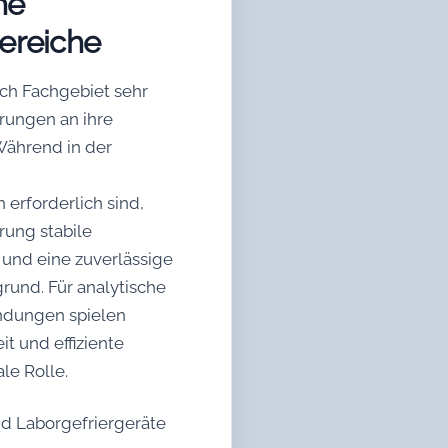
he
reiche
ach Fachgebiet sehr
rungen an ihre
Während in der
rforderlich sind,
rung stabile
nd eine zuverlässige
und. Für analytische
ndungen spielen
it und effiziente
le Rolle.
nd Laborgefriergeräte