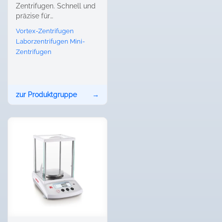
Zentrifugen. Schnell und
präzise für
Probenaufbereitung.
Vortex-Zentrifugen
Laborzentrifugen
Mini-
Zentrifugen
zur Produktgruppe
→