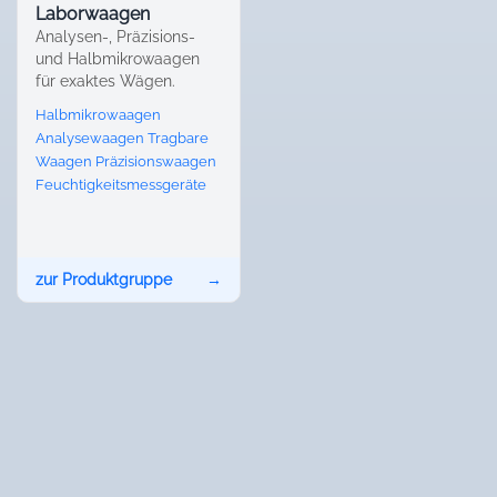
Laborwaagen
Analysen-, Präzisions-
und Halb­mikrowaagen
für exaktes Wägen.
Halbmikrowaagen
Analysewaagen
Tragbare
Waagen
Präzisionswaagen
Feuchtigkeitsmessgeräte
zur Produktgruppe
→