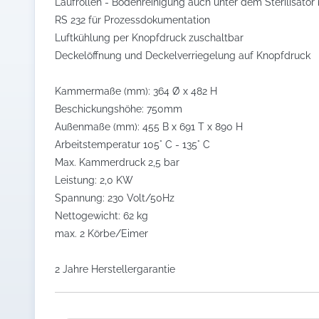
Laufrollen - Bodenreinigung auch unter dem Sterilisator
RS 232 für Prozessdokumentation
Luftkühlung per Knopfdruck zuschaltbar
Deckelöffnung und Deckelverriegelung auf Knopfdruck
Kammermaße (mm): 364 Ø x 482 H
Beschickungshöhe: 750mm
Außenmaße (mm): 455 B x 691 T x 890 H
Arbeitstemperatur 105° C - 135° C
Max. Kammerdruck 2,5 bar
Leistung: 2,0 KW
Spannung: 230 Volt/50Hz
Nettogewicht: 62 kg
max. 2 Körbe/Eimer
2 Jahre Herstellergarantie