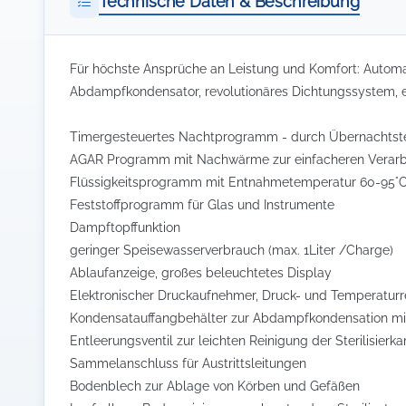
Technische Daten & Beschreibung
Für höchste Ansprüche an Leistung und Komfort: Automati
Abdampfkondensator, revolutionäres Dichtungssystem, e
Timergesteuertes Nachtprogramm - durch Übernachtsteri
AGAR Programm mit Nachwärme zur einfacheren Verarb
Flüssigkeitsprogramm mit Entnahmetemperatur 60-95°C
Feststoffprogramm für Glas und Instrumente
Dampftopffunktion
geringer Speisewasserverbrauch (max. 1Liter /Charge)
Ablaufanzeige, großes beleuchtetes Display
Elektronischer Druckaufnehmer, Druck- und Temperatur
Kondensatauffangbehälter zur Abdampfkondensation mi
Entleerungsventil zur leichten Reinigung der Sterilisier
Sammelanschluss für Austrittsleitungen
Bodenblech zur Ablage von Körben und Gefäßen