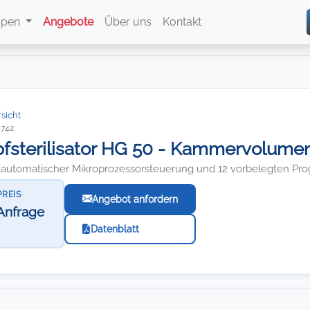
ppen
Angebote
Über uns
Kontakt
sicht
5742
sterilisator HG 50 - Kammervolumen
llautomatischer Mikroprozessorsteuerung und 12 vorbelegten P
PREIS
Angebot anfordern
Anfrage
Datenblatt