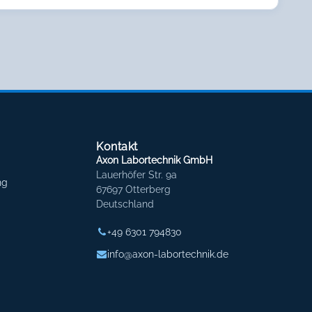
Kontakt
Axon Labortechnik GmbH
Lauerhöfer Str. 9a
ng
67697 Otterberg
Deutschland
+49 6301 794830
info@axon-labortechnik.de