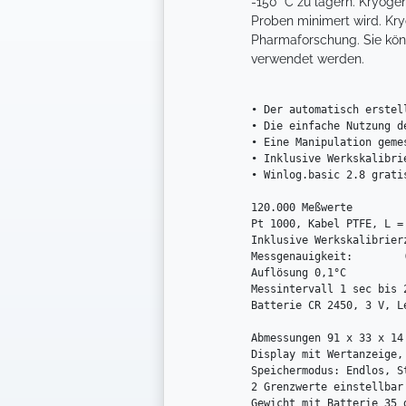
-150° C zu lagern. Kryoge
Proben minimert wird. Kry
Pharmaforschung. Sie kön
verwendet werden.
• Der automatisch erstel
• Die einfache Nutzung d
• Eine Manipulation geme
• Inklusive Werkskalibrie
• Winlog.basic 2.8 grati
120.000 Meßwerte

Pt 1000, Kabel PTFE, L =
Inklusive Werkskalibrier
Messgenauigkeit:  	(intern) ± 0,2 °C (- 30 °C … + 30 °C)  ± 0,5 °C im restlichen Messbereich (extern) ± 2,0 °C (- 200 °C … -100 °C), ± 1,0 °C (- 100 °C … -20 °C), ± 0,2 °C (- 20 °C … + 60 °C), ± 0,5 °C (+60 °C … + 250 °C)

Auflösung 0,1°C

Messintervall 1 sec bis 2
Batterie CR 2450, 3 V, Le
Abmessungen 91 x 33 x 14 
Display mit Wertanzeige, 
Speichermodus: Endlos, S
2 Grenzwerte einstellbar

Gewicht mit Batterie 35 g