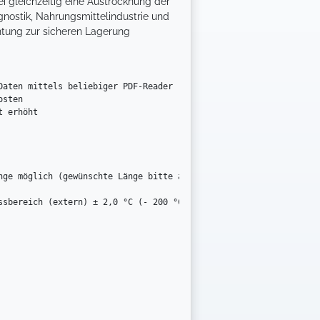
i gleichzeitig eine Austrocknung der
gnostik, Nahrungsmittelindustrie und
htung zur sicheren Lagerung
aten mittels beliebiger PDF-Reader

sten

 erhöht

ge möglich (gewünschte Länge bitte angeben)
