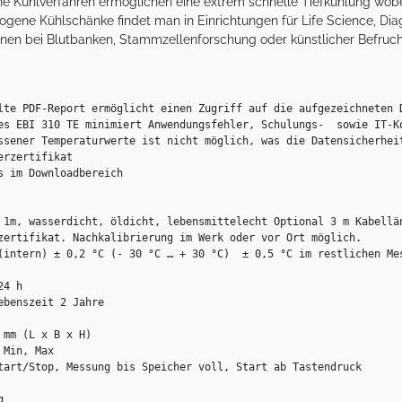
ne Kühlverfahren ermöglichen eine extrem schnelle Tiefkühlung wobe
ogene Kühlschänke findet man in Einrichtungen für Life Science, Dia
nen bei Blutbanken, Stammzellenforschung oder künstlicher Befruc
lte PDF-Report ermöglicht einen Zugriff auf die aufgezeichneten D
es EBI 310 TE minimiert Anwendungsfehler, Schulungs-  sowie IT-Ko
ssener Temperaturwerte ist nicht möglich, was die Datensicherheit
rzertifikat

s im Downloadbereich 

 1m, wasserdicht, öldicht, lebensmittelecht Optional 3 m Kabellän
zertifikat. Nachkalibrierung im Werk oder vor Ort möglich.

4 h

benszeit 2 Jahre

mm (L x B x H)

Min, Max

tart/Stop, Messung bis Speicher voll, Start ab Tastendruck


