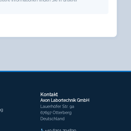
Kontakt
Axon Labortechnik GmbH
Lauerhöfer Str. 9a
ng
67697 Otterberg
Deutschland
+49 6301 794830