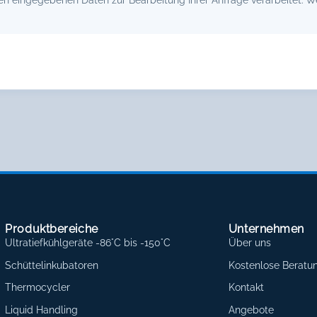
Produktbereiche
Unternehmen
Ultratiefkühlgeräte -86°C bis -150°C
Über uns
Schüttelinkubatoren
Kostenlose Beratu
Thermocycler
Kontakt
Liquid Handling
Angebote