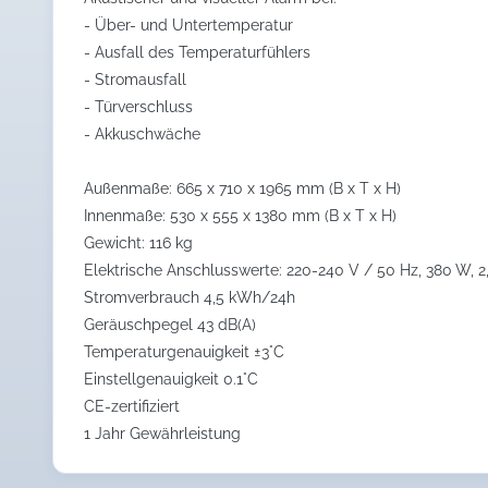
- Über- und Untertemperatur
- Ausfall des Temperaturfühlers
- Stromausfall
- Türverschluss
- Akkuschwäche
Außenmaße: 665 x 710 x 1965 mm (B x T x H)
Innenmaße: 530 x 555 x 1380 mm (B x T x H)
Gewicht: 116 kg
Elektrische Anschlusswerte: 220-240 V / 50 Hz, 380 W, 2
Stromverbrauch 4,5 kWh/24h
Geräuschpegel 43 dB(A)
Temperaturgenauigkeit ±3°C
Einstellgenauigkeit 0.1°C
CE-zertifiziert
1 Jahr Gewährleistung