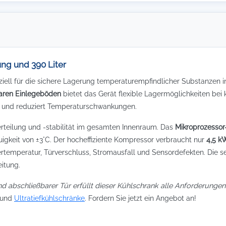
ng und 390 Liter
ziell für die sichere Lagerung temperaturempfindlicher Substanzen 
baren Einlegeböden
bietet das Gerät flexible Lagermöglichkeiten be
g und reduziert Temperaturschwankungen.
rteilung und -stabilität im gesamten Innenraum. Das
Mikroprozessor
igkeit von ±3°C. Der hocheffiziente Kompressor verbraucht nur
4,5 k
ertemperatur, Türverschluss, Stromausfall und Sensordefekten. Di
itung.
 abschließbarer Tür erfüllt dieser Kühlschrank alle Anforderunge
und
Ultratiefkühlschränke
. Fordern Sie jetzt ein Angebot an!