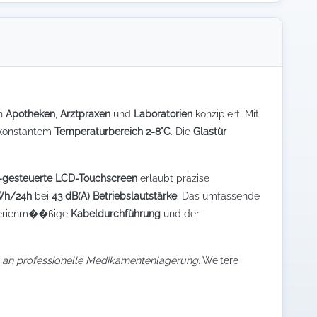
in
Apotheken
,
Arztpraxen
und
Laboratorien
konzipiert. Mit
i konstantem
Temperaturbereich 2-8°C
. Die
Glastür
-gesteuerte LCD-Touchscreen
erlaubt präzise
Wh/24h
bei
43 dB(A) Betriebslautstärke
. Das umfassende
e serienm��ßige
Kabeldurchführung
und der
n an professionelle Medikamentenlagerung.
Weitere