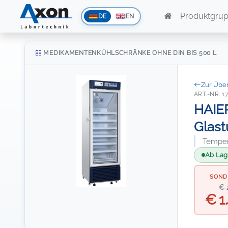
Produktgru
DE
EN
MEDIKAMENTENKÜHLSCHRÄNKE OHNE DIN BIS 500 L
Zur Über
ART.-NR. 1
HAIE
Glast
Temper
Ab Lage
SOND
€ 
€ 1