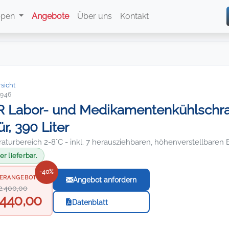
ppen
Angebote
Über uns
Kontakt
sicht
7946
R Labor- und Medikamentenkühlschra
ür, 390 Liter
aturbereich 2-8°C - inkl. 7 herausziehbaren, höhenverstellbaren
r lieferbar.
-40%
ERANGEBOT
Angebot anfordern
2.400,00
.440,00
Datenblatt