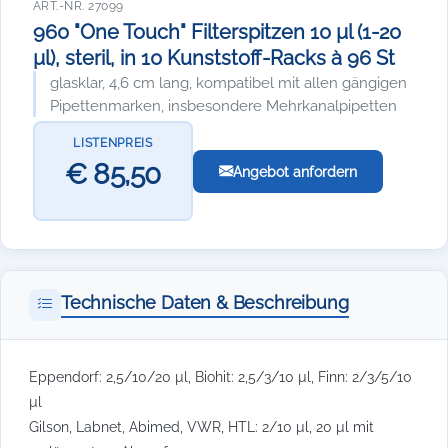
ART.-NR. 27099
960 "One Touch" Filterspitzen 10 µl (1-20
µl), steril, in 10 Kunststoff-Racks à 96 St
glasklar, 4,6 cm lang, kompatibel mit allen gängigen
Pipettenmarken, insbesondere Mehrkanalpipetten
LISTENPREIS
€ 85,50
Angebot anfordern
Technische Daten & Beschreibung
Eppendorf: 2,5/10/20 µl, Biohit: 2,5/3/10 µl, Finn: 2/3/5/10
µl
Gilson, Labnet, Abimed, VWR, HTL: 2/10 µl, 20 µl mit