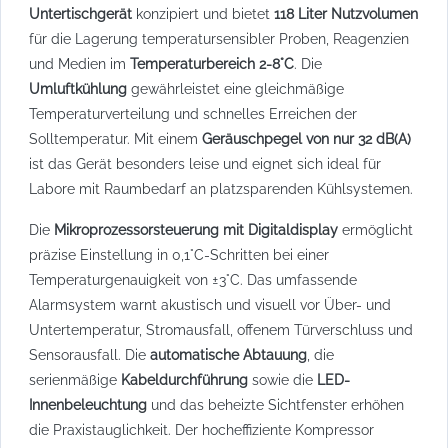
Untertischgerät
konzipiert und bietet
118 Liter Nutzvolumen
für die Lagerung temperatursensibler Proben, Reagenzien
und Medien im
Temperaturbereich 2-8°C
. Die
Umluftkühlung
gewährleistet eine gleichmäßige
Temperaturverteilung und schnelles Erreichen der
Solltemperatur. Mit einem
Geräuschpegel von nur 32 dB(A)
ist das Gerät besonders leise und eignet sich ideal für
Labore mit Raumbedarf an platzsparenden Kühlsystemen.
Die
Mikroprozessorsteuerung mit Digitaldisplay
ermöglicht
präzise Einstellung in 0,1°C-Schritten bei einer
Temperaturgenauigkeit von ±3°C. Das umfassende
Alarmsystem warnt akustisch und visuell vor Über- und
Untertemperatur, Stromausfall, offenem Türverschluss und
Sensorausfall. Die
automatische Abtauung
, die
serienmäßige
Kabeldurchführung
sowie die
LED-
Innenbeleuchtung
und das beheizte Sichtfenster erhöhen
die Praxistauglichkeit. Der hocheffiziente Kompressor