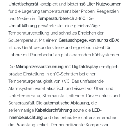
Untertischgerät
konzipiert und bietet
118 Liter Nutzvolumen
für die Lagerung temperatursensibler Proben, Reagenzien
und Medien im
Temperaturbereich 2-8°C
. Die
Umluftkühlung
gewährleistet eine gleichmäßige
Temperaturverteilung und schnelles Erreichen der
Solltemperatur. Mit einem
Geräuschpegel von nur 32 dB(A)
ist das Gerät besonders leise und eignet sich ideal für
Labore mit Raumbedarf an platzsparenden Kühlsystemen.
Die
Mikroprozessorsteuerung mit Digitaldisplay
ermöglicht
präzise Einstellung in 0,1°C-Schritten bei einer
Temperaturgenauigkeit von ±3°C. Das umfassende
Alarmsystem warnt akustisch und visuell vor Über- und
Untertemperatur, Stromausfall, offenem Türverschluss und
Sensorausfall. Die
automatische Abtauung
, die
serienmäßige
Kabeldurchführung
sowie die
LED-
Innenbeleuchtung
und das beheizte Sichtfenster erhöhen
die Praxistauglichkeit. Der hocheffiziente Kompressor