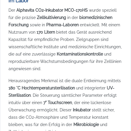
im Labor
Der
Alphavita CO2-Inkubator MCO-170HS
wurde speziell
für die präzise
Zellkultivierung
in der
biomedizinischen
Forschung
sowie in
Pharma-Laboren
entwickelt. Mit einem
Nutzraum von
170 Litern
bietet das Gerät ausreichend
Kapazität für empfindliche Proben. Zielgruppen sind
wissenschaftliche Institute und medizinische Einrichtungen,
die auf eine zuverlässige
Kontaminationskontrolle
und
reproduzierbare Wachstumsbedingungen für ihre Zelllinien
angewiesen sind.
Herausragendes Merkmal ist die duale Entkeimung mittels
180 °C Hochtemperatursterilisation
und integrierter
UV-
Sterilisation
. Die Steuerung sämtlicher Parameter erfolgt
intuitiv über einen
7" Touchscreen
, der eine lückenlose
Überwachung ermöglicht. Dieser
Inkubator
stellt sicher,
dass die CO2-Atmosphäre und Temperatur konstant
bleiben, was für den Erfolg in der
Mikrobiologie
und