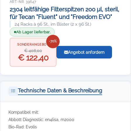
ART.-NR. 39647
2304 leitfähige Filterspitzen 200 µl, steril,
für Tecan "Fluent" und "Freedom EVO"
24 Racks à 96 St., im Blister (2 x 96 St.)
Ab Lager lieferbar.
-70%
SONDERANGEBOT
€ 408,00
Angebot anfordern
€ 122,40
Technische Daten & Beschreibung
Kompatibel mit:
Abbott Diagnostic: en4lisa, m2000
Bio-Rad: Evolis