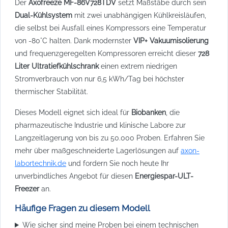
Der
Axofreeze MF-86V728TDV
setzt Maßstäbe durch sein
Dual-Kühlsystem
mit zwei unabhängigen Kühlkreisläufen,
die selbst bei Ausfall eines Kompressors eine Temperatur
von -80°C halten. Dank modernster
VIP+ Vakuumisolierung
und frequenzgeregelten Kompressoren erreicht dieser
728
Liter Ultratiefkühlschrank
einen extrem niedrigen
Stromverbrauch von nur 6,5 kWh/Tag bei höchster
thermischer Stabilität.
Dieses Modell eignet sich ideal für
Biobanken
, die
pharmazeutische Industrie und klinische Labore zur
Langzeitlagerung von bis zu 50.000 Proben. Erfahren Sie
mehr über maßgeschneiderte Lagerlösungen auf
axon-
labortechnik.de
und fordern Sie noch heute Ihr
unverbindliches Angebot für diesen
Energiespar-ULT-
Freezer
an.
Häufige Fragen zu diesem Modell
Wie sicher sind meine Proben bei einem technischen