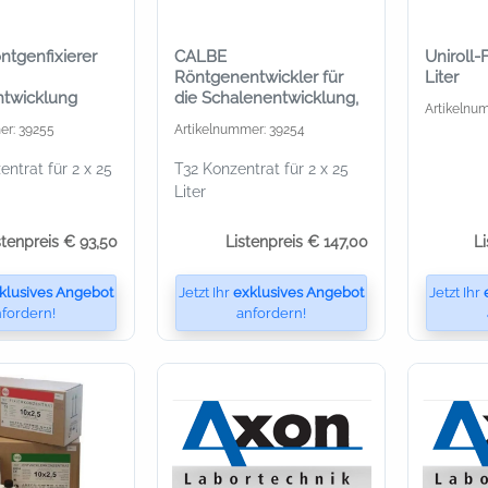
tgenfixierer
CALBE
Uniroll-F
Röntgenentwickler für
Liter
ntwicklung
die Schalenentwicklung,
Artikelnu
er: 39255
Artikelnummer: 39254
entrat für 2 x 25
T32 Konzentrat für 2 x 25
Liter
stenpreis € 93,50
Listenpreis € 147,00
L
klusives Angebot
Jetzt Ihr
exklusives Angebot
Jetzt Ihr
fordern!
anfordern!