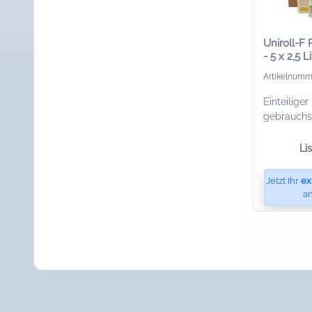
Uniroll-F 
- 5 x 2,5 L
Artikelnumm
Einteiliger 
gebrauchsf
Li
Jetzt Ihr
ex
an