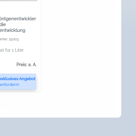
öntgenentwickler
die
entwicklung
mmer: 15003
t für 1 Liter
Preis: a. A.
exklusives Angebot
anfordern!