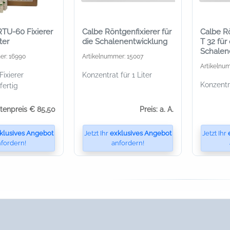
RTU-60 Fixierer
Calbe Röntgenfixierer für
Calbe R
iter
die Schalenentwicklung
T 32 für 
Schalen
er: 16990
Artikelnummer: 15007
Artikelnu
Fixierer
Konzentrat für 1 Liter
Konzentra
ertig
stenpreis € 85,50
Preis: a. A.
klusives Angebot
Jetzt Ihr
exklusives Angebot
Jetzt Ihr
fordern!
anfordern!