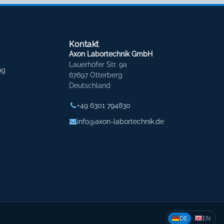
Kontakt
Axon Labortechnik GmbH
Lauerhöfer Str. 9a
ng
67697 Otterberg
Deutschland
+49 6301 794830
info@axon-labortechnik.de
DE
EN