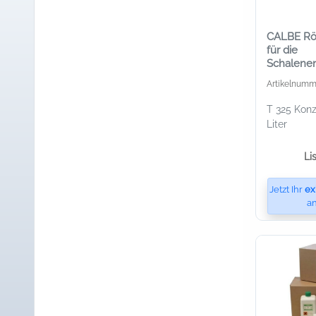
CALBE Rön
für die
Schalene
Artikelnumm
T 325 Konz
Liter
Li
Jetzt Ihr
ex
an