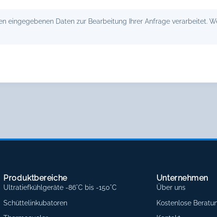
 eingegebenen Daten zur Bearbeitung Ihrer Anfrage verarbeitet. Wei
Produktbereiche
Unternehmen
Ultratiefkühlgeräte -86°C bis -150°C
Über uns
Schüttelinkubatoren
Kostenlose Beratu