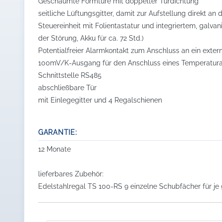
Geschäumte Formtüre mit doppelter Türdichtung
seitliche Lüftungsgitter, damit zur Aufstellung direkt a
Steuereinheit mit Folientastatur und integriertem, gal
der Störung, Akku für ca. 72 Std.)
Potentialfreier Alarmkontakt zum Anschluss an ein exte
100mV/K-Ausgang für den Anschluss eines Temperatur
Schnittstelle RS485
abschließbare Tür
mit Einlegegitter und 4 Regalschienen
GARANTIE:
12 Monate
lieferbares Zubehör:
Edelstahlregal TS 100-RS 9 einzelne Schubfächer für j