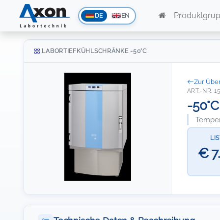
Produktgru
DE
EN
LABORTIEFKÜHLSCHRÄNKE -50°C
Zur Über
ART.-NR. 1
-50°C
Temper
LI
€ 7