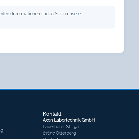
tere Informationen finden Sie in unserer
Kontakt
Axon Labortechnik GmbH
Lauerhöfer Str. 9a
ng
67697 Otterberg