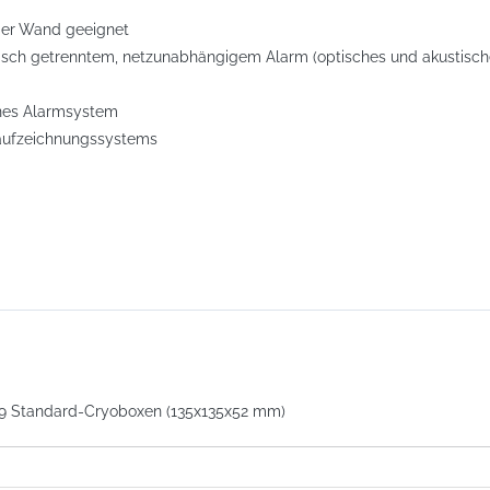
n der Wand geeignet
vanisch getrenntem, netzunabhängigem Alarm (optisches und akustis
rnes Alarmsystem
aufzeichnungssystems
e 9 Standard-Cryoboxen (135x135x52 mm)