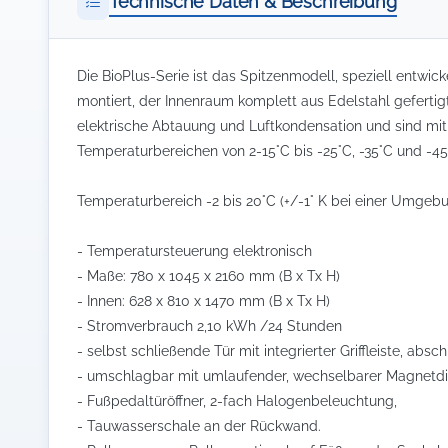
Technische Daten & Beschreibung
Die BioPlus-Serie ist das Spitzenmodell, speziell entw
montiert, der Innenraum komplett aus Edelstahl gefertigt
elektrische Abtauung und Luftkondensation und sind mit 
Temperaturbereichen von 2-15°C bis -25°C, -35°C und -45
Temperaturbereich -2 bis 20°C (+/-1° K bei einer Umgeb
- Temperatursteuerung elektronisch
- Maße: 780 x 1045 x 2160 mm (B x Tx H)
- Innen: 628 x 810 x 1470 mm (B x Tx H)
- Stromverbrauch 2,10 kWh /24 Stunden
- selbst schließende Tür mit integrierter Griffleiste, absc
- umschlagbar mit umlaufender, wechselbarer Magnetdi
- Fußpedaltüröffner, 2-fach Halogenbeleuchtung,
- Tauwasserschale an der Rückwand.