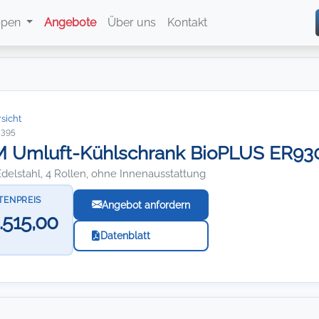
ppen
Angebote
Über uns
Kontakt
sicht
5395
Umluft-Kühlschrank BioPLUS ER930 (
delstahl, 4 Rollen, ohne Innenausstattung
STENPREIS
Angebot anfordern
.515,00
Datenblatt