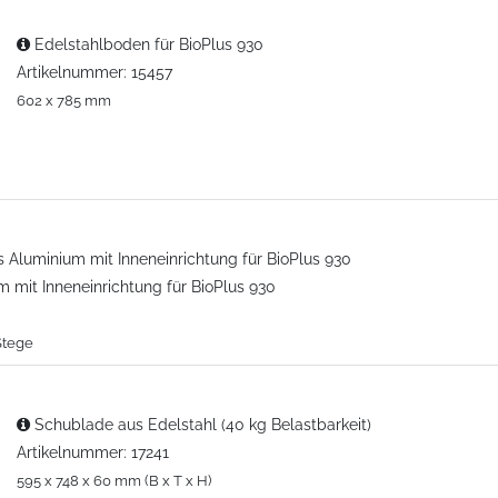
Edelstahlboden für BioPlus 930
Artikelnummer: 15457
602 x 785 mm
m mit Inneneinrichtung für BioPlus 930
Stege
Schublade aus Edelstahl (40 kg Belastbarkeit)
Artikelnummer: 17241
595 x 748 x 60 mm (B x T x H)