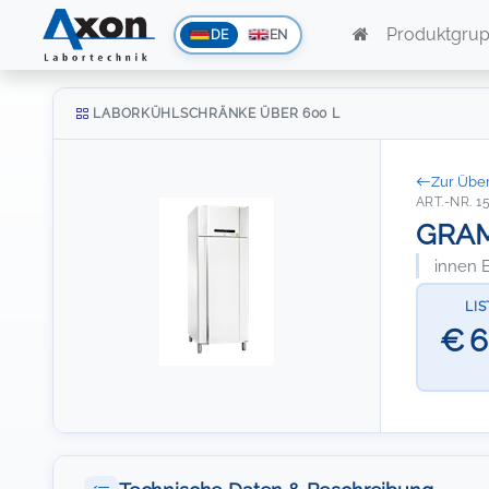
Produktgru
DE
EN
LABORKÜHLSCHRÄNKE ÜBER 600 L
Zur Über
ART.-NR. 1
GRAM 
innen E
LI
€ 6