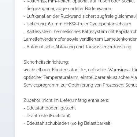
- Rollen 125 mm-Rollen, optional auf Füßen oder Sockel
- tiefgezogener, abgerundeter Bodenwanne
- Luftkanal an der Rückwand sichert zugfreie gleichmäßi
- Isolierung: 60 mm HFKW-freier Cyclopentanschaum
- Kältesystem: hermetisches Kältesystem mit Kapillarroh
Lamellenverdampfer sowie ventiliertem Lamellenkonden
- Automatische Abtauung und Tauwasserverdunstung
Sicherheitseinrichtung:
wechselbarer Kondensatorfilter, optisches Warnsignal fü
optischer Temperaturalarm, einstellbarer akustischer Al
Serviceprogramm zur Optimierung von Prozessen; Schutz
Zubehör (nicht im Lieferumfang enthalten):
- Edelstahlböden, gelocht
- Drahtroste (Edelstahl)
- Edelstahlschubladen (40 kg Belastbarkeit)