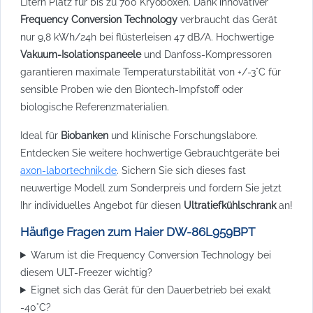
Litern Platz für bis zu 700 Kryoboxen. Dank innovativer
Frequency Conversion Technology
verbraucht das Gerät
nur 9,8 kWh/24h bei flüsterleisen 47 dB/A. Hochwertige
Vakuum-Isolationspaneele
und Danfoss-Kompressoren
garantieren maximale Temperaturstabilität von +/-3°C für
sensible Proben wie den Biontech-Impfstoff oder
biologische Referenzmaterialien.
Ideal für
Biobanken
und klinische Forschungslabore.
Entdecken Sie weitere hochwertige Gebrauchtgeräte bei
axon-labortechnik.de
. Sichern Sie sich dieses fast
neuwertige Modell zum Sonderpreis und fordern Sie jetzt
Ihr individuelles Angebot für diesen
Ultratiefkühlschrank
an!
Häufige Fragen zum Haier DW-86L959BPT
Warum ist die Frequency Conversion Technology bei
diesem ULT-Freezer wichtig?
Eignet sich das Gerät für den Dauerbetrieb bei exakt
-40°C?