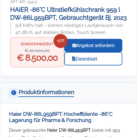
ART.-NR. 39413
HAIER -86°C Ultratiefkühlschrank 959 l
DW-86L959BPT, Gebrauchtgerät Bj. 2023
9,8 kWh/24h - extrem niedriges Laufgeräusch von
47 dB/A, auf stabilen Rollen, Touch Screen
-57%
SONDERANGEBOT
Angebot anfordern
€ 20.000,00
€ 8.500,00
Datenblatt
Produktinformationen
Haier DW-86L959BPT: Hocheffiziente -86°C
Lagerung für Pharma & Forschung
Dieser gebrauchte
Haier DW-86L959BPT
bietet mit 959