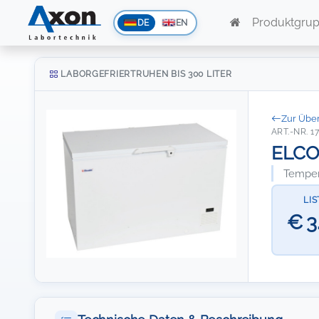
Produktgru
DE
EN
LABORGEFRIERTRUHEN BIS 300 LITER
Zur Über
ART.-NR. 1
ELCOL
Temper
LI
€ 3