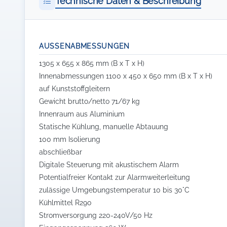
Technische Daten & Beschreibung
AUSSENABMESSUNGEN
1305 x 655 x 865 mm (B x T x H)
Innenabmessungen 1100 x 450 x 650 mm (B x T x H)
auf Kunststoffgleitern
Gewicht brutto/netto 71/67 kg
Innenraum aus Aluminium
Statische Kühlung, manuelle Abtauung
100 mm Isolierung
abschließbar
Digitale Steuerung mit akustischem Alarm
Potentialfreier Kontakt zur Alarmweiterleitung
zulässige Umgebungstemperatur 10 bis 30°C
Kühlmittel R290
Stromversorgung 220-240V/50 Hz