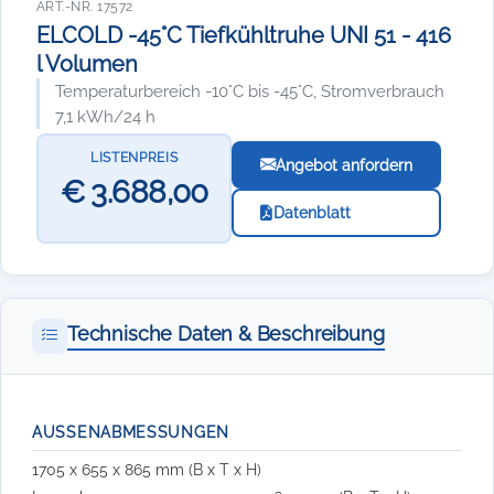
ART.-NR. 17572
ELCOLD -45°C Tiefkühltruhe UNI 51 - 416
l Volumen
Temperaturbereich -10°C bis -45°C, Stromverbrauch
7,1 kWh/24 h
LISTENPREIS
Angebot anfordern
€ 3.688,00
Datenblatt
Technische Daten & Beschreibung
AUSSENABMESSUNGEN
1705 x 655 x 865 mm (B x T x H)