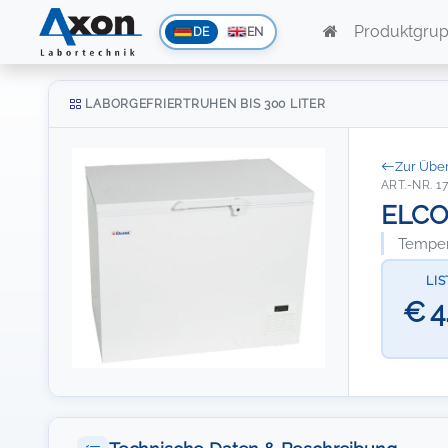
Produktgru
DE
EN
LABORGEFRIERTRUHEN BIS 300 LITER
Zur Über
ART.-NR. 1
ELCOL
Temper
LI
€ 4