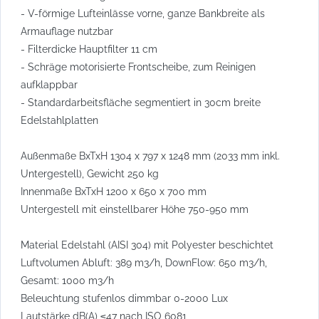
- V-förmige Lufteinlässe vorne, ganze Bankbreite als
Armauflage nutzbar
- Filterdicke Hauptfilter 11 cm
- Schräge motorisierte Frontscheibe, zum Reinigen
aufklappbar
- Standardarbeitsfläche segmentiert in 30cm breite
Edelstahlplatten
Außenmaße BxTxH 1304 x 797 x 1248 mm (2033 mm inkl.
Untergestell), Gewicht 250 kg
Innenmaße BxTxH 1200 x 650 x 700 mm
Untergestell mit einstellbarer Höhe 750-950 mm
Material Edelstahl (AISI 304) mit Polyester beschichtet
Luftvolumen Abluft: 389 m3/h, DownFlow: 650 m3/h,
Gesamt: 1000 m3/h
Beleuchtung stufenlos dimmbar 0-2000 Lux
Lautstärke dB(A) ≤47 nach ISO 6081