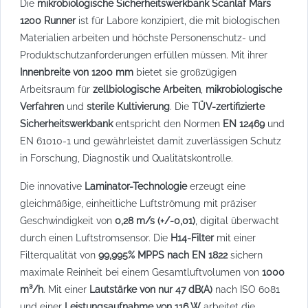
Die
mikrobiologische Sicherheitswerkbank Scanlaf Mars
1200 Runner
ist für Labore konzipiert, die mit biologischen
Materialien arbeiten und höchste Personenschutz- und
Produktschutzanforderungen erfüllen müssen. Mit ihrer
Innenbreite von 1200 mm
bietet sie großzügigen
Arbeitsraum für
zellbiologische Arbeiten
,
mikrobiologische
Verfahren
und
sterile Kultivierung
. Die
TÜV-zertifizierte
Sicherheitswerkbank
entspricht den Normen
EN 12469
und
EN 61010-1 und gewährleistet damit zuverlässigen Schutz
in Forschung, Diagnostik und Qualitätskontrolle.
Die innovative
Laminator-Technologie
erzeugt eine
gleichmäßige, einheitliche Luftströmung mit präziser
Geschwindigkeit von
0,28 m/s (+/-0,01)
, digital überwacht
durch einen Luftstromsensor. Die
H14-Filter
mit einer
Filterqualität von
99,995% MPPS nach EN 1822
sichern
maximale Reinheit bei einem Gesamtluftvolumen von
1000
m³/h
. Mit einer
Lautstärke von nur 47 dB(A)
nach ISO 6081
und einer
Leistungsaufnahme von 116 W
arbeitet die