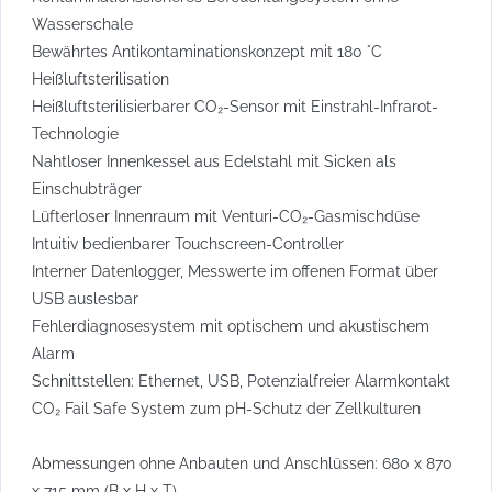
Wasserschale
Bewährtes Antikontaminationskonzept mit 180 °C
Heißluftsterilisation
Heißluftsterilisierbarer CO₂-Sensor mit Einstrahl-Infrarot-
Technologie
Nahtloser Innenkessel aus Edelstahl mit Sicken als
Einschubträger
Lüfterloser Innenraum mit Venturi-CO₂-Gasmischdüse
Intuitiv bedienbarer Touchscreen-Controller
Interner Datenlogger, Messwerte im offenen Format über
USB auslesbar
Fehlerdiagnosesystem mit optischem und akustischem
Alarm
Schnittstellen: Ethernet, USB, Potenzialfreier Alarmkontakt
CO₂ Fail Safe System zum pH-Schutz der Zellkulturen
Abmessungen ohne Anbauten und Anschlüssen: 680 x 870
x 715 mm (B x H x T)