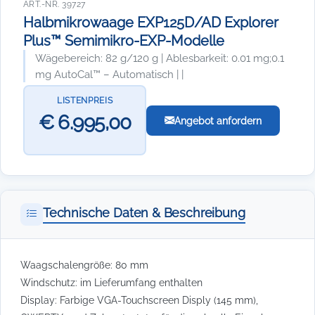
ART.-NR. 39727
Halbmikrowaage EXP125D/AD Explorer
Plus™ Semimikro-EXP-Modelle
Wägebereich: 82 g/120 g | Ablesbarkeit: 0.01 mg;0.1
mg AutoCal™ – Automatisch | |
LISTENPREIS
€ 6.995,00
Angebot anfordern
Technische Daten & Beschreibung
Waagschalengröße: 80 mm
Windschutz: im Lieferumfang enthalten
Display: Farbige VGA-Touchscreen Disply (145 mm),