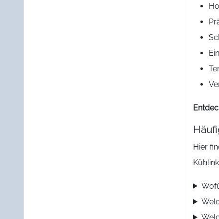
Ho
Pr
Sc
Ei
Te
Ve
Entdec
Häufi
Hier f
Kühlin
Wofü
Welc
Welc