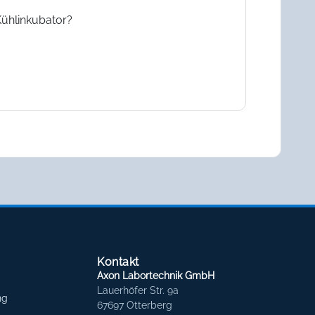
Kühlinkubator?
Kontakt
Axon Labortechnik GmbH
Lauerhöfer Str. 9a
ng
67697 Otterberg