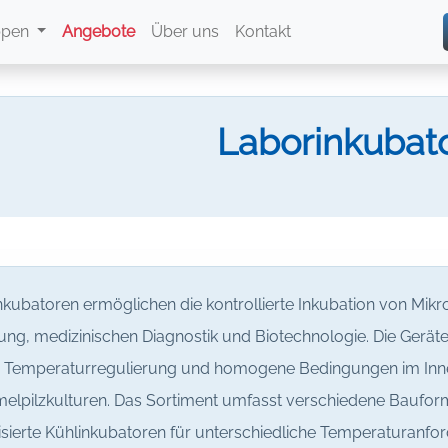
ppen
Angebote
Über uns
Kontakt
Laborinkubat
nkubatoren ermöglichen die kontrollierte Inkubation von Mik
ng, medizinischen Diagnostik und Biotechnologie. Die Geräte
e Temperaturregulierung und homogene Bedingungen im Inne
elpilzkulturen. Das Sortiment umfasst verschiedene Baufo
isierte Kühlinkubatoren für unterschiedliche Temperaturanfo