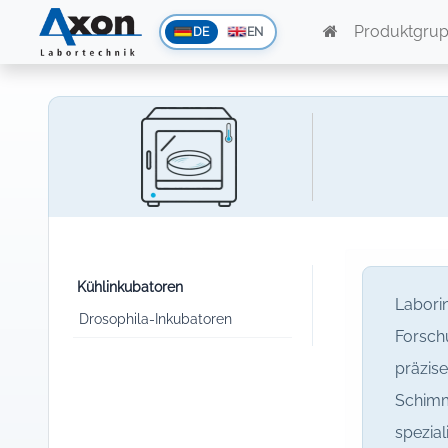
Produktgru
DE
EN
Kühlinkubatoren
Labori
Drosophila-Inkubatoren
Forschu
präzis
Schimm
spezial