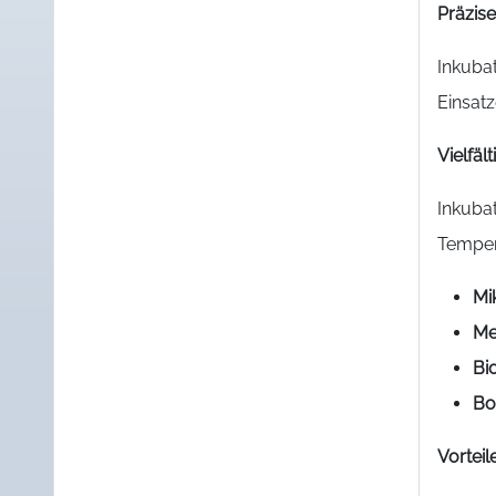
Präzis
Inkuba
Einsat
Vielfäl
Inkuba
Tempera
Mi
Me
Bi
Bo
Vorteile