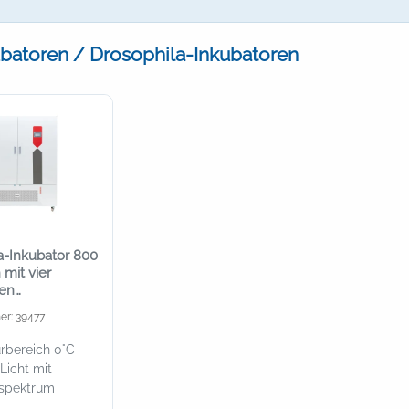
batoren / Drosophila-Inkubatoren
a-Inkubator 800
mit vier
len
dern,
er: 39477
rät
rbereich 0°C -
Licht mit
tspektrum