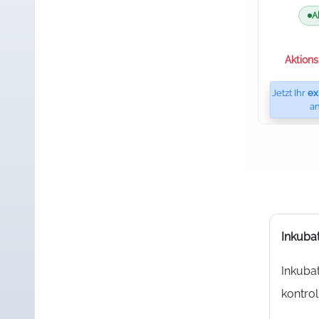
A
Aktions
Jetzt Ihr
ex
an
Inkubat
Inkubat
kontrol