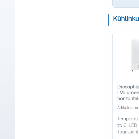
Kühlinku
Drosophil
l Volumen 
horizonta
Leuchtfel
Artikelnumm
Vorführge
Temperatu
70°C, LED-
Tageslich