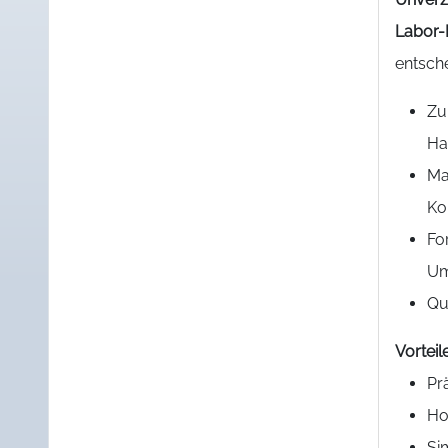
Labor-
entsche
Zu
Ha
Ma
Ko
Fo
Um
Qu
Vorteil
Pr
Ho
Si