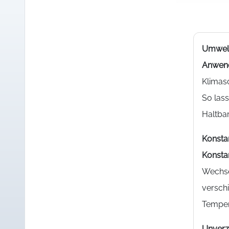
Umwelt
Anwen
Klimas
So las
Haltbar
Konsta
Konsta
Wechse
versch
Temper
Unverz