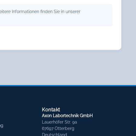
tere Informationen finden Sie in unserer
Kontakt
Axon Labortechnik GmbH
Lauerhöfer Str. 9a
ng
67697 Otterberg
Deutschland