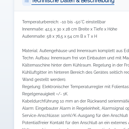
Technische Daten & Beschreibung
Temperaturbereich: -10 bis -50°C einstellbar
Innenmaße: 42,5 x 30 x 28 cm Breite x Tiefe x Höhe
Außenmaße: 58 x 76,5 x 54 cm B x T x H
Material: Außengehäuse und Innenraum komplett aus Ede
Techn. Aufbau: Innenraum frei von Einbauten und mit Ma
Kältemaschine hinter dem Kühlraum. Regelung in der Fro
Kühlluftgitter im hinteren Bereich des Gerätes seitlich r
Wand gestellt werden).
Regelung: Elektronischer Temperaturregler mit Folienta
Regelgenauigkeit +/- 1K.
Kabeldurchführung 10 mm an der Rückwand serienmäßi
Alarm: Eingebauter Alarm in Regeleinheit, Alarmsignal o
Service-Anschlüsse: 10mV/K-Ausgang für den Anschluß
Potentialfreier Kontakt für den Anschluß an ein externe