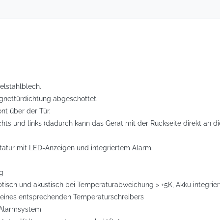
lstahlblech.
gnettürdichtung abgeschottet.
nt über der Tür.
echts und links (dadurch kann das Gerät mit der Rückseite direkt an di
statur mit LED-Anzeigen und integriertem Alarm.
g
ptisch und akustisch bei Temperaturabweichung > +5K, Akku integrie
 eines entsprechenden Temperaturschreibers
s Alarmsystem