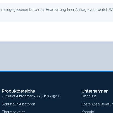
 eingegebenen Daten zur Bearbeitung Ihrer Anfrage verarbeitet. Wei
Produktbereiche
Unternehmen
Ultratiefkühlgeräte -86°C bis -150°C
Über uns
Schüttelinkubatoren
Kostenlose Beratu
Thermocycler
Kontakt