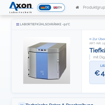
Produktgru
DE
EN
LABORTIEFKÜHLSCHRÄNKE -50°C
Zur Über
ART.-NR. 1
Tiefk
mit Dig
LI
€ 4