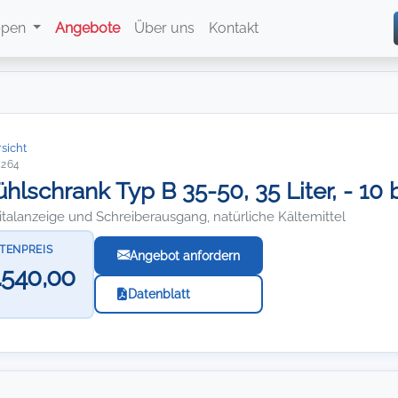
ppen
Angebote
Über uns
Kontakt
sicht
5264
ühlschrank Typ B 35-50, 35 Liter, - 10 
italanzeige und Schreiberausgang, natürliche Kältemittel
STENPREIS
Angebot anfordern
.540,00
Datenblatt