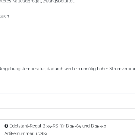
tetes Kälteaggregat, zwangsbelüftet.
rauch
mgebungstemperatur, dadurch wird ein unnötig hoher Stromverbrau
Edelstahl-Regal B 35-RS für B 35-85 und B 35-50
Artikelnummer: 15269