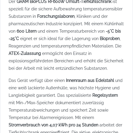
Der
GRAM BioPLUS RF600W Umluft-Tiefkühlschrank
ist
speziell für die sichere Aufbewahrung temperatursensibler
Substanzen in
Forschungslaboren
, Kliniken und der
pharmazeutischen Industrie konzipiert. Mit einem Kühlinhalt
von
600 Litern
und einem Temperaturbereich von
-5°C bis
-25°C
eignet er sich ideal für die Lagerung von
Bioproben
,
Reagenzien und temperaturempfindlichen Materialien. Die
ATEX-Zulassung
ermöglicht den Einsatz in
explosionsgefährdeten Bereichen und erhöht die Sicherheit
bei der Arbeit mit leicht entzündlichen Substanzen.
Das Gerät verfügt über einen
Innenraum aus Edelstahl
und
eine weiß lackierte Außenhülle, was höchste Hygiene und
Langlebigkeit garantiert. Das spezialisierte
Regelsystem
mit Min-/Max-Speicher dokumentiert zuverlässig
Temperaturabweichungen und speichert Zeit sowie
Temperatur bei Alarmereignissen. Mit einem
Stromverbrauch von 4,07 kWh pro 24 Stunden
arbeitet der
Tiefkühlschrank energieeffizient. Die aktive, elektronische