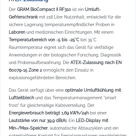
Der
GRAM BioCompact II RF310
ist ein
Umluft-
Gefrierschrank
mit 218 Liter Nutzinhalt, entwickelt für die
sichere Lagerung temperaturempfindlicher Proben in
Laboren
und medizinischen Einrichtungen. Mit einem
Temperaturbereich von -5 bis -25°C
bei 35°C
Raumtemperatur eignet sich das Gerät für vielfältige
Anwendungen in der biologischen Forschung, Diagnostik
und Probenaufbewahrung. Die
ATEX-Zulassung nach EN
60079-15 Zone 2
ermöglicht den Einsatz in
explosionsgefährdeten Bereichen.
Das Gerät verfügt über eine
optimale Umluftkühlung mit
Luftleitblech
und das Temperaturmanagement "smart
frost" für gleichmäßige Kälteverteilung. Der
Energieverbrauch beträgt 1,69 kWh/24h
bei einer
Lautstärke von nur 39,9 dB(A)
. Ein
LED-Display mit
Min-/Max-Speicher
, automatische Abtauzyklen und ein
potentialfreier Kontakt für Fernalarmanlagen gewährleisten