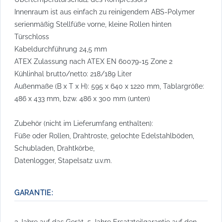
Innenraum ist aus einfach zu reinigendem ABS-Polymer
serienmäßig Stellfüße vorne, kleine Rollen hinten
Türschloss
Kabeldurchführung 24,5 mm
ATEX Zulassung nach ATEX EN 60079-15 Zone 2
Kühlinhal brutto/netto: 218/189 Liter
Außenmaße (B x T x H): 595 x 640 x 1220 mm, Tablargröße:
486 x 433 mm, bzw. 486 x 300 mm (unten)
Zubehör (nicht im Lieferumfang enthalten):
Füße oder Rollen, Drahtroste, gelochte Edelstahlböden,
Schubladen, Drahtkörbe,
Datenlogger, Stapelsatz u.v.m.
GARANTIE:
3 Jahre auf das Gerät, 5 Jahre Ersatzteilgarantie auf den