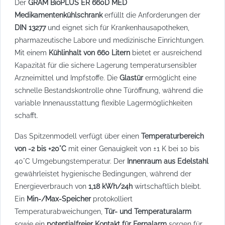
Der
GRAM BioPLUS ER 660D MED
Medikamentenkühlschrank
erfüllt die Anforderungen der
DIN 13277
und eignet sich für Krankenhausapotheken,
pharmazeutische Labore und medizinische Einrichtungen.
Mit einem
Kühlinhalt von 660 Litern
bietet er ausreichend
Kapazität für die sichere Lagerung temperatursensibler
Arzneimittel und Impfstoffe. Die
Glastür
ermöglicht eine
schnelle Bestandskontrolle ohne Türöffnung, während die
variable Innenausstattung flexible Lagermöglichkeiten
schafft.
Das Spitzenmodell verfügt über einen
Temperaturbereich
von -2 bis +20°C
mit einer Genauigkeit von ±1 K bei 10 bis
40°C Umgebungstemperatur. Der
Innenraum aus Edelstahl
gewährleistet hygienische Bedingungen, während der
Energieverbrauch von
1,18 kWh/24h
wirtschaftlich bleibt.
Ein
Min-/Max-Speicher
protokolliert
Temperaturabweichungen,
Tür- und Temperaturalarm
sowie ein
potentialfreier Kontakt für Fernalarm
sorgen für