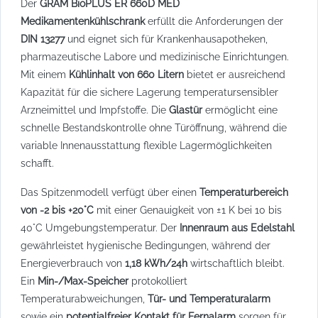
Der
GRAM BioPLUS ER 660D MED
Medikamentenkühlschrank
erfüllt die Anforderungen der
DIN 13277
und eignet sich für Krankenhausapotheken,
pharmazeutische Labore und medizinische Einrichtungen.
Mit einem
Kühlinhalt von 660 Litern
bietet er ausreichend
Kapazität für die sichere Lagerung temperatursensibler
Arzneimittel und Impfstoffe. Die
Glastür
ermöglicht eine
schnelle Bestandskontrolle ohne Türöffnung, während die
variable Innenausstattung flexible Lagermöglichkeiten
schafft.
Das Spitzenmodell verfügt über einen
Temperaturbereich
von -2 bis +20°C
mit einer Genauigkeit von ±1 K bei 10 bis
40°C Umgebungstemperatur. Der
Innenraum aus Edelstahl
gewährleistet hygienische Bedingungen, während der
Energieverbrauch von
1,18 kWh/24h
wirtschaftlich bleibt.
Ein
Min-/Max-Speicher
protokolliert
Temperaturabweichungen,
Tür- und Temperaturalarm
sowie ein
potentialfreier Kontakt für Fernalarm
sorgen für