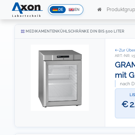
Produktgru
DE
EN
MEDIKAMENTENKÜHLSCHRÄNKE DIN BIS 500 LITER
Zur Über
ART.-NR. 1
GRAM 
mit G
nach DI
LI
€ 2