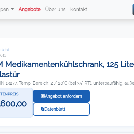
ppen
Angebote
Über uns
Kontakt
sicht
5611
Medikamentenkühlschrank, 125 Liter
lastür
N 13277, Temp. Bereich: 2 / 20°C (bei 35° RT), unterbaufähig, auß
STENPREIS
Angebot anfordern
.600,00
Datenblatt