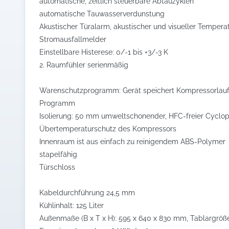
automatische, zeitlich steuerbare Abtauzyklen
automatische Tauwasserverdunstung
Akustischer Türalarm, akustischer und visueller Temperat
Stromausfallmelder
Einstellbare Histerese: 0/-1 bis +3/-3 K
2. Raumfühler serienmäßig
Warenschutzprogramm: Gerät speichert Kompressorlaufzei
Programm
Isolierung: 50 mm umweltschonender, HFC-freier Cycl
Übertemperaturschutz des Kompressors
Innenraum ist aus einfach zu reinigendem ABS-Polymer
stapelfähig
Türschloss
Kabeldurchführung 24,5 mm
Kühlinhalt: 125 Liter
Außenmaße (B x T x H): 595 x 640 x 830 mm, Tablargröß