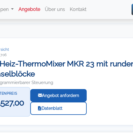
ppen
Angebote
Über uns
Kontakt
sicht
5706
Heiz-ThermoMixer MKR 23 mit runder
selblöcke
ogrammierbarer Steuerung
TENPREIS
Angebot anfordern
.527,00
Datenblatt