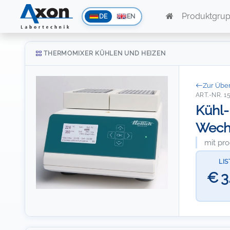
Produktgru
DE
EN
THERMOMIXER KÜHLEN UND HEIZEN
Zur Über
ART.-NR. 1
Kühl-
Wech
mit pr
LIS
€ 3