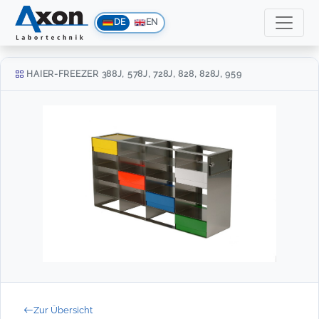
DE
EN
HAIER-FREEZER 388J, 578J, 728J, 828, 828J, 959
Zur Übersicht