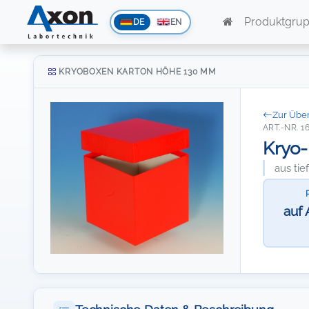
Produktgru
DE
EN
KRYOBOXEN KARTON HÖHE 130 MM
Zur Über
ART.-NR. 1
Kryo-
aus ti
auf 