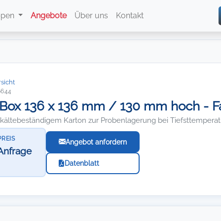
ppen
Angebote
Über uns
Kontakt
sicht
6644
Box 136 x 136 mm / 130 mm hoch - Far
efkältebeständigem Karton zur Probenlagerung bei Tiefsttempera
PREIS
Angebot anfordern
Anfrage
Datenblatt