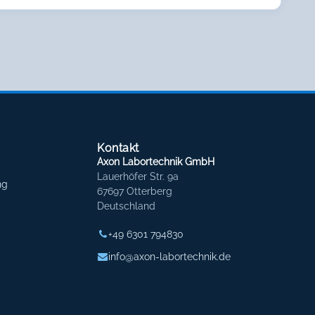
Kontakt
Axon Labortechnik GmbH
Lauerhöfer Str. 9a
ng
67697 Otterberg
Deutschland
+49 6301 794830
info@axon-labortechnik.de