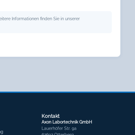
tere Informationen finden Sie in unserer
Kontakt
Axon Labortechnik GmbH
Lauerhöfer Str. 9a
ng
67697 Otterberg