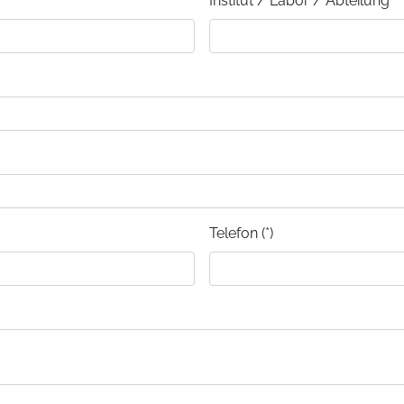
Institut / Labor / Abteilung
Telefon (*)