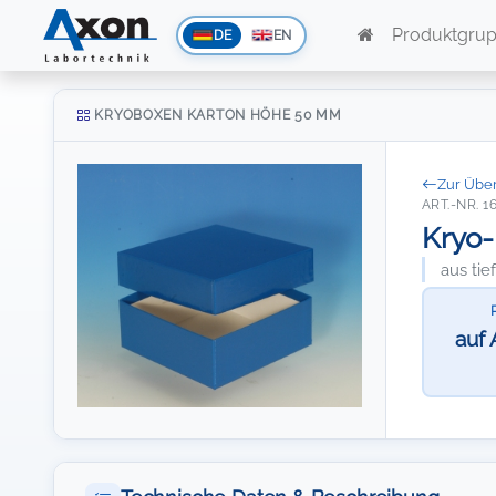
Produktgru
DE
EN
KRYOBOXEN KARTON HÖHE 50 MM
Zur Über
ART.-NR. 1
Kryo-
aus ti
auf 