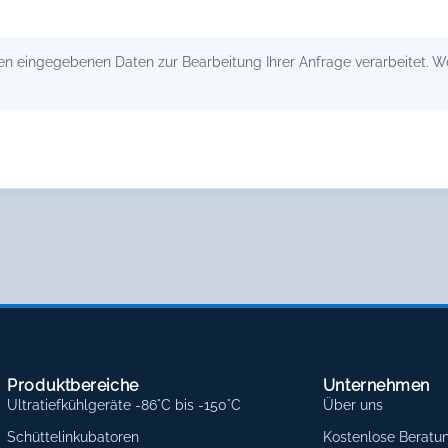
 eingegebenen Daten zur Bearbeitung Ihrer Anfrage verarbeitet. Wei
Produktbereiche
Unternehmen
Ultratiefkühlgeräte -86°C bis -150°C
Über uns
Schüttelinkubatoren
Kostenlose Beratu