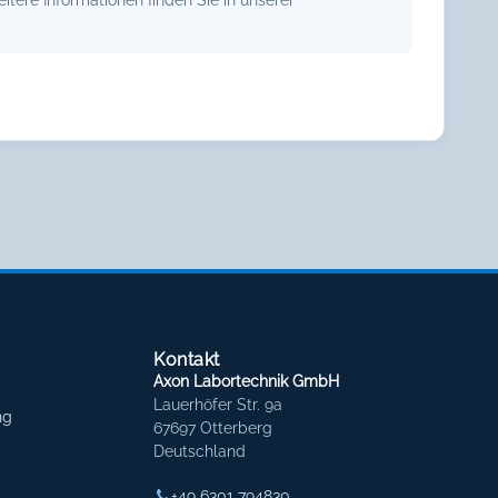
Kontakt
Axon Labortechnik GmbH
Lauerhöfer Str. 9a
ng
67697 Otterberg
Deutschland
+49 6301 794830