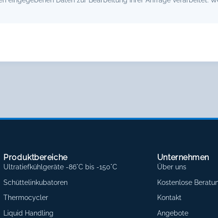
Produktbereiche
Unternehmen
Ultratiefkühlgeräte -86°C bis -150°C
Über uns
Schüttelinkubatoren
Kostenlose Beratu
Thermocycler
Kontakt
Liquid Handling
Angebote