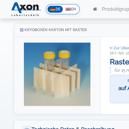
Produktgru
DE
EN
KRYOBOXEN KARTON MIT RASTER
Zur Über
ART.-NR. 1
Raste
für 15
auf 