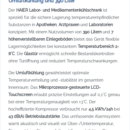
Umluftkühlung und 390 Liter
Der
HAIER Labor- und Medikamentenkühlschrank
ist
speziell für die sichere Lagerung temperaturempfindlicher
Substanzen in
Apotheken
,
Arztpraxen
und
Laboratorien
konzipiert. Mit einem Nutzvolumen von
390 Litern
und
7
höhenverstellbaren Einlegeböden
bietet das Gerät flexible
Lagermöglichkeiten bei konstantem
Temperaturbereich 2-
8°C
. Die
Glastür
ermöglicht schnelle Bestandskontrollen
ohne Türöffnung und reduziert Temperaturschwankungen.
Die
Umluftkühlung
gewährleistet optimale
Temperaturverteilung und -stabilität im gesamten
Innenraum. Das
Mikroprozessor-gesteuerte LCD-
Touchscreen
erlaubt präzise Einstellungen auf 0,1°C genau
bei einer Temperaturgenauigkeit von ±3°C. Der
hocheffiziente Kompressor verbraucht nur
4,5 kWh/24h
bei
43 dB(A) Betriebslautstärke
. Das umfassende Alarmsystem
warnt akustisch und visuell vor Über-/Untertemperatur,