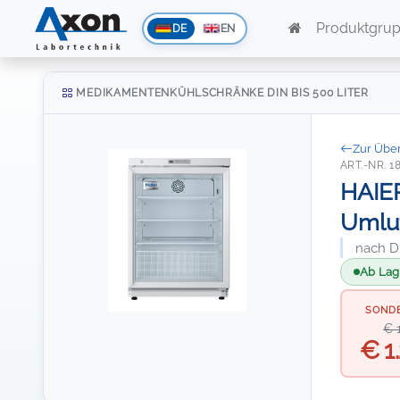
Produktgru
DE
EN
MEDIKAMENTENKÜHLSCHRÄNKE DIN BIS 500 LITER
Zur Über
ART.-NR. 1
HAIER
Umlu
nach DI
Ab Lage
SOND
€ 
€ 1