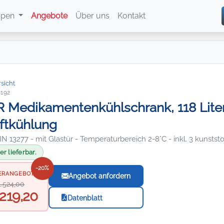
ppen
Angebote
Über uns
Kontakt
sicht
8192
 Medikamentenkühlschrank, 118 Lite
ftkühlung
N 13277 - mit Glastür - Temperaturbereich 2-8°C - inkl. 3 kunsts
r lieferbar.
-20%
ERANGEBOT
Angebot anfordern
1.524,00
.219,20
Datenblatt