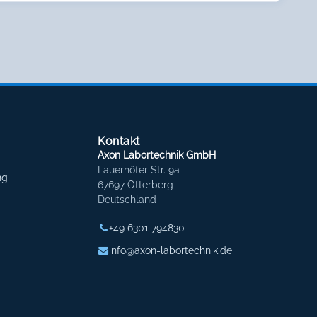
Kontakt
Axon Labortechnik GmbH
Lauerhöfer Str. 9a
ng
67697 Otterberg
Deutschland
+49 6301 794830
info@axon-labortechnik.de