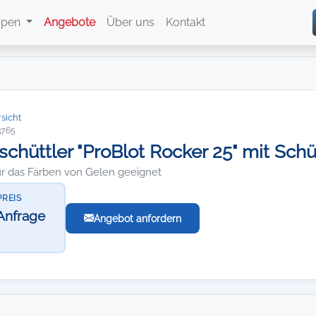
ppen
Angebote
Über uns
Kontakt
sicht
3765
chüttler "ProBlot Rocker 25" mit Sch
für das Färben von Gelen geeignet
PREIS
Anfrage
Angebot anfordern