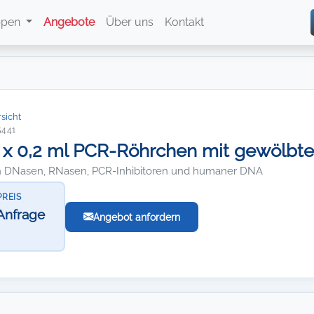
ppen
Angebote
Über uns
Kontakt
sicht
5441
 x 0,2 ml PCR-Röhrchen mit gewölbte
on DNasen, RNasen, PCR-Inhibitoren und humaner DNA
PREIS
Anfrage
Angebot anfordern