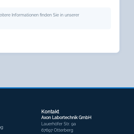
tere Informationen finden Sie in unserer
Kontakt
Axon Labortechnik GmbH
Lauerhöfer Str. 9a
ng
67697 Otterberg