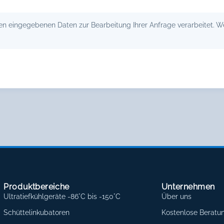
 eingegebenen Daten zur Bearbeitung Ihrer Anfrage verarbeitet. Wei
Produktbereiche
Unternehmen
Ultratiefkühlgeräte -86°C bis -150°C
Über uns
Schüttelinkubatoren
Kostenlose Beratu