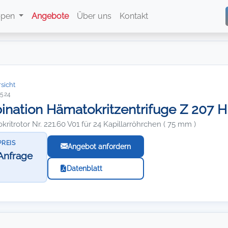
ppen
Angebote
Über uns
Kontakt
sicht
1524
nation Hämatokritzentrifuge Z 207 H,
ritrotor Nr. 221.60 V01 für 24 Kapillarröhrchen ( 75 mm )
PREIS
Angebot anfordern
Anfrage
Datenblatt