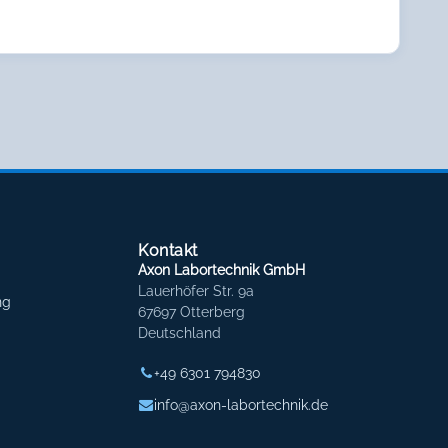
Kontakt
Axon Labortechnik GmbH
Lauerhöfer Str. 9a
ng
67697 Otterberg
Deutschland
+49 6301 794830
info@axon-labortechnik.de