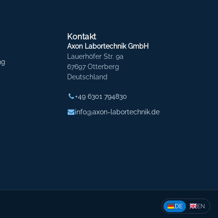
Kontakt
Axon Labortechnik GmbH
Lauerhöfer Str. 9a
ng
67697 Otterberg
Deutschland
+49 6301 794830
info@axon-labortechnik.de
DE
EN