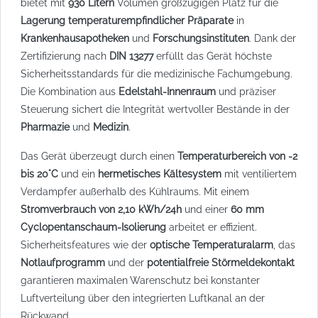
bietet mit
930 Litern
Volumen großzügigen Platz für die
Lagerung temperaturempfindlicher Präparate
in
Krankenhausapotheken
und
Forschungsinstituten
. Dank der
Zertifizierung nach
DIN 13277
erfüllt das Gerät höchste
Sicherheitsstandards für die medizinische Fachumgebung.
Die Kombination aus
Edelstahl-Innenraum
und präziser
Steuerung sichert die Integrität wertvoller Bestände in der
Pharmazie
und
Medizin
.
Das Gerät überzeugt durch einen
Temperaturbereich von -2
bis 20°C
und ein
hermetisches Kältesystem
mit ventiliertem
Verdampfer außerhalb des Kühlraums. Mit einem
Stromverbrauch von 2,10 kWh/24h
und einer
60 mm
Cyclopentanschaum-Isolierung
arbeitet er effizient.
Sicherheitsfeatures wie der
optische Temperaturalarm
, das
Notlaufprogramm
und der
potentialfreie Störmeldekontakt
garantieren maximalen Warenschutz bei konstanter
Luftverteilung über den integrierten Luftkanal an der
Rückwand.