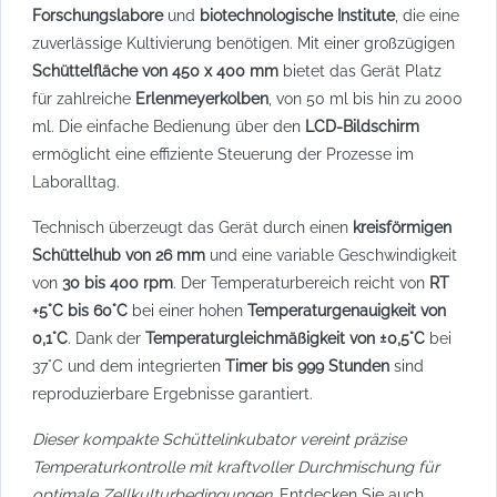
Forschungslabore
und
biotechnologische Institute
, die eine
zuverlässige Kultivierung benötigen. Mit einer großzügigen
Schüttelfläche von 450 x 400 mm
bietet das Gerät Platz
für zahlreiche
Erlenmeyerkolben
, von 50 ml bis hin zu 2000
ml. Die einfache Bedienung über den
LCD-Bildschirm
ermöglicht eine effiziente Steuerung der Prozesse im
Laboralltag.
Technisch überzeugt das Gerät durch einen
kreisförmigen
Schüttelhub von 26 mm
und eine variable Geschwindigkeit
von
30 bis 400 rpm
. Der Temperaturbereich reicht von
RT
+5°C bis 60°C
bei einer hohen
Temperaturgenauigkeit von
0,1°C
. Dank der
Temperaturgleichmäßigkeit von ±0,5°C
bei
37°C und dem integrierten
Timer bis 999 Stunden
sind
reproduzierbare Ergebnisse garantiert.
Dieser kompakte Schüttelinkubator vereint präzise
Temperaturkontrolle mit kraftvoller Durchmischung für
optimale Zellkulturbedingungen.
Entdecken Sie auch