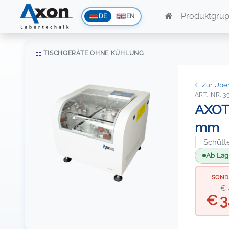
Produktgru
DE
EN
TISCHGERÄTE OHNE KÜHLUNG
Zur Über
ART.-NR. 3
AXOTR
mm
Schütt
Ab Lage
SOND
€ 
€ 3