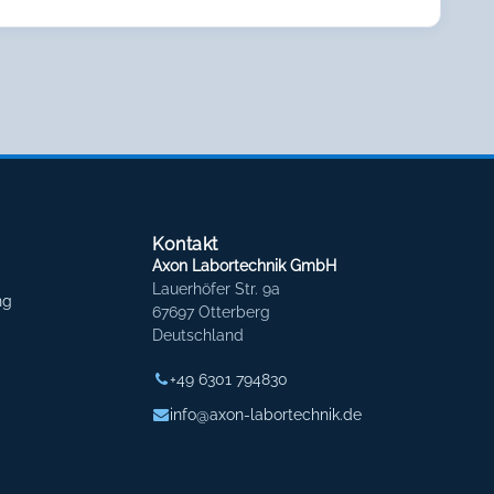
Kontakt
Axon Labortechnik GmbH
Lauerhöfer Str. 9a
ng
67697 Otterberg
Deutschland
+49 6301 794830
info@axon-labortechnik.de