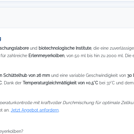
g
rschungslabore
und
biotechnologische Institute
, die eine zuverlässig
 für zahlreiche
Erlenmeyerkolben
, von 50 ml bis hin zu 2000 ml. Di
en Schüttelhub von 26 mm
und eine variable Geschwindigkeit von
30 
C
. Dank der
Temperaturgleichmäßigkeit von ±0,5°C
bei 37°C und dem 
peraturkontrolle mit kraftvoller Durchmischung für optimale Zellk
ot an.
Jetzt Angebot anfordern
.
meyerkolben?