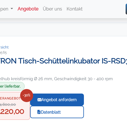
ppen
Angebote
Über uns
Kontakt
sicht
9565
ON Tisch-Schüttelinkubator IS-RSD3,
elhub kreisförmig Ø 26 mm, Geschwindigkeit 30 - 400 rpm
r lieferbar.
-30%
ERANGEBOT
Angebot anfordern
4.600,00
.220,00
Datenblatt