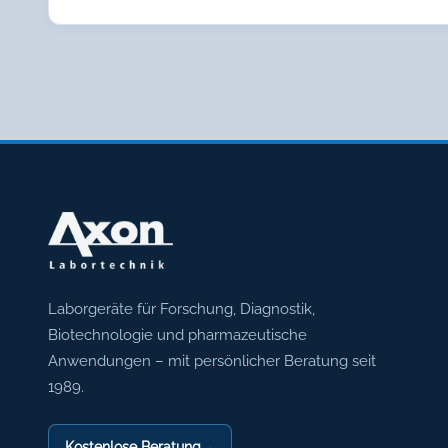
Axon Labortechnik
Laborgeräte für Forschung, Diagnostik,
Biotechnologie und pharmazeutische
Anwendungen – mit persönlicher Beratung seit
1989.
Kostenlose Beratung
→